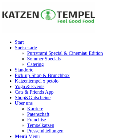
Start
Speisekarte
Purrstrami Special & Cinemiau Edition
Sommer Specials
Catering
Standorte
Pick-up-Shop & Brunchbox
Katzentempel x petolo
Yoga & Events
Cats & Friends App
Shop&Gutscheine
Über uns
Karriere
Patenschaft
Franchise
Tempelkatzen
Pressemitteilungen
Menü
Menü