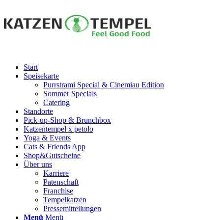
Start
Speisekarte
Purrstrami Special & Cinemiau Edition
Sommer Specials
Catering
Standorte
Pick-up-Shop & Brunchbox
Katzentempel x petolo
Yoga & Events
Cats & Friends App
Shop&Gutscheine
Über uns
Karriere
Patenschaft
Franchise
Tempelkatzen
Pressemitteilungen
Menü
Menü