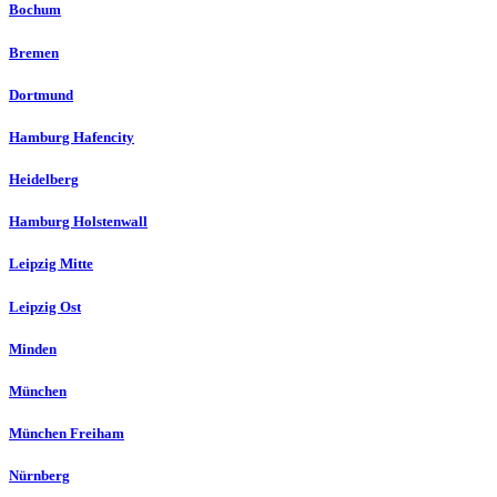
Bochum
Bremen
Dortmund
Hamburg Hafencity
Heidelberg
Hamburg Holstenwall
Leipzig Mitte
Leipzig Ost
Minden
München
München Freiham
Nürnberg