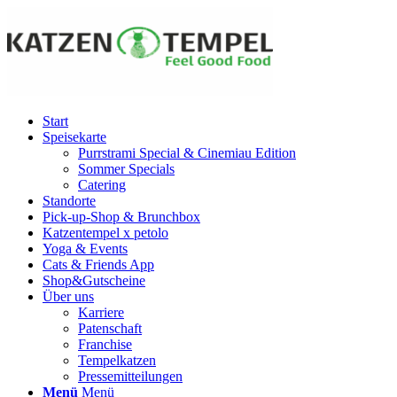
Start
Speisekarte
Purrstrami Special & Cinemiau Edition
Sommer Specials
Catering
Standorte
Pick-up-Shop & Brunchbox
Katzentempel x petolo
Yoga & Events
Cats & Friends App
Shop&Gutscheine
Über uns
Karriere
Patenschaft
Franchise
Tempelkatzen
Pressemitteilungen
Menü
Menü