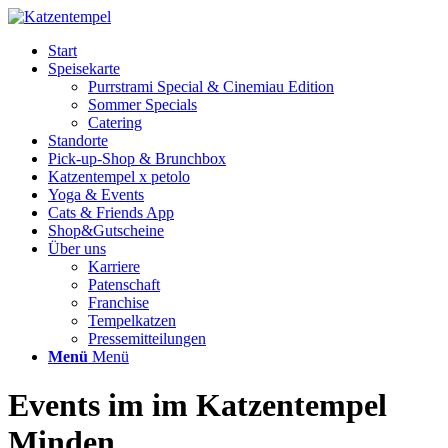
Start
Speisekarte
Purrstrami Special & Cinemiau Edition
Sommer Specials
Catering
Standorte
Pick-up-Shop & Brunchbox
Katzentempel x petolo
Yoga & Events
Cats & Friends App
Shop&Gutscheine
Über uns
Karriere
Patenschaft
Franchise
Tempelkatzen
Pressemitteilungen
Menü
Menü
Events im im Katzentempel
Minden