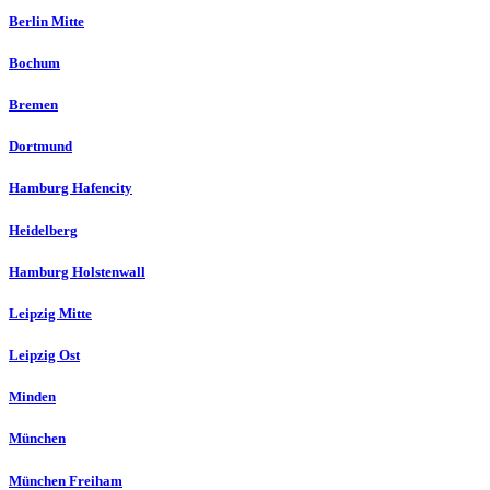
Berlin Mitte
Bochum
Bremen
Dortmund
Hamburg Hafencity
Heidelberg
Hamburg Holstenwall
Leipzig Mitte
Leipzig Ost
Minden
München
München Freiham